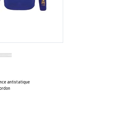
nce antistatique
cordon